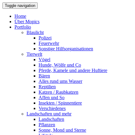
Toggle navigation
Home
Über Mopics
Portfolio
Blaulicht
Polizei
Feuerwehr
Sonstige Hilfsorganisationen
Tierwelt
Vögel
Hunde, Wölfe und Co
Pferde, Kamele und andere Huftiere
Bären
Alles rund ums Wasser
Reptilien
Katzen / Raubkatzen
Affen und So
Insekten / Spinnentiere
Verschiedenes
Landschaften und mehr
Landschaften
Pflanzen
Sonne, Mond und Sterne