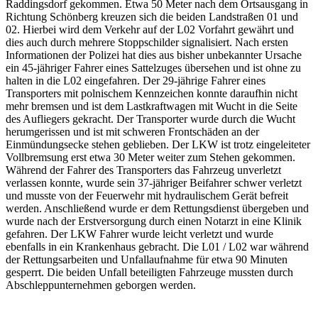
Raddingsdorf gekommen. Etwa 50 Meter nach dem Ortsausgang in
Richtung Schönberg kreuzen sich die beiden Landstraßen 01 und
02. Hierbei wird dem Verkehr auf der L02 Vorfahrt gewährt und
dies auch durch mehrere Stoppschilder signalisiert. Nach ersten
Informationen der Polizei hat dies aus bisher unbekannter Ursache
ein 45-jähriger Fahrer eines Sattelzuges übersehen und ist ohne zu
halten in die L02 eingefahren. Der 29-jährige Fahrer eines
Transporters mit polnischem Kennzeichen konnte daraufhin nicht
mehr bremsen und ist dem Lastkraftwagen mit Wucht in die Seite
des Aufliegers gekracht. Der Transporter wurde durch die Wucht
herumgerissen und ist mit schweren Frontschäden an der
Einmündungsecke stehen geblieben. Der LKW ist trotz eingeleiteter
Vollbremsung erst etwa 30 Meter weiter zum Stehen gekommen.
Während der Fahrer des Transporters das Fahrzeug unverletzt
verlassen konnte, wurde sein 37-jähriger Beifahrer schwer verletzt
und musste von der Feuerwehr mit hydraulischem Gerät befreit
werden. Anschließend wurde er dem Rettungsdienst übergeben und
wurde nach der Erstversorgung durch einen Notarzt in eine Klinik
gefahren. Der LKW Fahrer wurde leicht verletzt und wurde
ebenfalls in ein Krankenhaus gebracht. Die L01 / L02 war während
der Rettungsarbeiten und Unfallaufnahme für etwa 90 Minuten
gesperrt. Die beiden Unfall beteiligten Fahrzeuge mussten durch
Abschleppunternehmen geborgen werden.