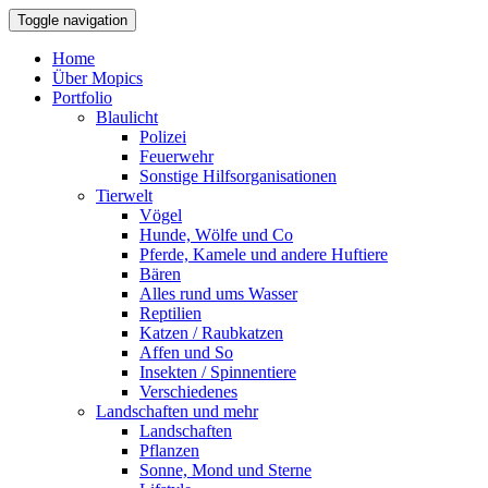
Toggle navigation
Home
Über Mopics
Portfolio
Blaulicht
Polizei
Feuerwehr
Sonstige Hilfsorganisationen
Tierwelt
Vögel
Hunde, Wölfe und Co
Pferde, Kamele und andere Huftiere
Bären
Alles rund ums Wasser
Reptilien
Katzen / Raubkatzen
Affen und So
Insekten / Spinnentiere
Verschiedenes
Landschaften und mehr
Landschaften
Pflanzen
Sonne, Mond und Sterne