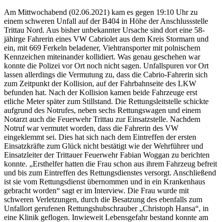
Am Mittwochabend (02.06.2021) kam es gegen 19:10 Uhr zu
einem schweren Unfall auf der B404 in Höhe der Anschlussstelle
Trittau Nord. Aus bisher unbekannter Ursache sind dort eine 58-
jähirge Fahrerin eines VW Cabriolet aus dem Kreis Stormarn und
ein, mit 669 Ferkeln beladener, Viehtransporter mit polnischem
Kennzeichen miteinander kollidiert. Was genau geschehen war
konnte die Polizei vor Ort noch nicht sagen. Unfallspuren vor Ort
lassen allerdings die Vermutung zu, dass die Cabrio-Fahrerin sich
zum Zeitpunkt der Kollision, auf der Fahrbahnseite des LKW
befunden hat. Nach der Kollision kamen beide Fahrzeuge erst
etliche Meter später zum Stillstand. Die Rettungsleitstelle schickte
aufgrund des Notrufes, neben sechs Rettungswagen und einem
Notarzt auch die Feuerwehr Trittau zur Einsatzstelle. Nachdem
Notruf war vermutet worden, dass die Fahrerin des VW
eingeklemmt sei. Dies hat sich nach dem Eintreffen der ersten
Einsatzkräfte zum Glück nicht bestätigt wie der Wehrführer und
Einsatzleiter der Trittauer Feuerwehr Fabian Woggan zu berichten
konnte. „Ersthelfer hatten die Frau schon aus ihrem Fahrzeug befreit
und bis zum Eintreffen des Rettungsdienstes versorgt. Anschließend
ist sie vom Rettungsdienst übernommen und in ein Krankenhaus
gebracht worden“ sagt er im Interview. Die Frau wurde mit
schweren Verletzungen, durch die Besatzung des ebenfalls zum
Unfallort gerufenen Rettungshubschrauber „Christoph Hansa“, in
eine Klinik geflogen. Inwieweit Lebensgefahr bestand konnte am