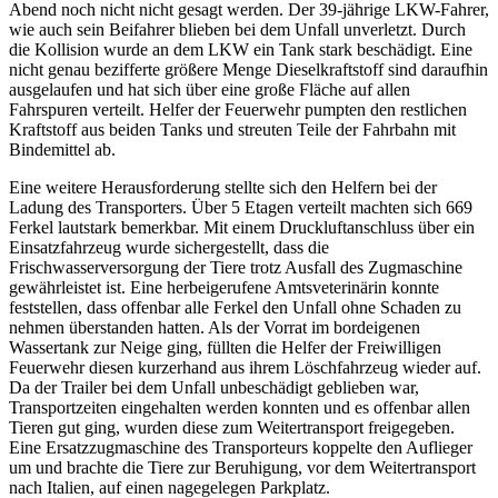
Abend noch nicht nicht gesagt werden. Der 39-jährige LKW-Fahrer,
wie auch sein Beifahrer blieben bei dem Unfall unverletzt. Durch
die Kollision wurde an dem LKW ein Tank stark beschädigt. Eine
nicht genau bezifferte größere Menge Dieselkraftstoff sind daraufhin
ausgelaufen und hat sich über eine große Fläche auf allen
Fahrspuren verteilt. Helfer der Feuerwehr pumpten den restlichen
Kraftstoff aus beiden Tanks und streuten Teile der Fahrbahn mit
Bindemittel ab.
Eine weitere Herausforderung stellte sich den Helfern bei der
Ladung des Transporters. Über 5 Etagen verteilt machten sich 669
Ferkel lautstark bemerkbar. Mit einem Druckluftanschluss über ein
Einsatzfahrzeug wurde sichergestellt, dass die
Frischwasserversorgung der Tiere trotz Ausfall des Zugmaschine
gewährleistet ist. Eine herbeigerufene Amtsveterinärin konnte
feststellen, dass offenbar alle Ferkel den Unfall ohne Schaden zu
nehmen überstanden hatten. Als der Vorrat im bordeigenen
Wassertank zur Neige ging, füllten die Helfer der Freiwilligen
Feuerwehr diesen kurzerhand aus ihrem Löschfahrzeug wieder auf.
Da der Trailer bei dem Unfall unbeschädigt geblieben war,
Transportzeiten eingehalten werden konnten und es offenbar allen
Tieren gut ging, wurden diese zum Weitertransport freigegeben.
Eine Ersatzzugmaschine des Transporteurs koppelte den Auflieger
um und brachte die Tiere zur Beruhigung, vor dem Weitertransport
nach Italien, auf einen nagegelegen Parkplatz.