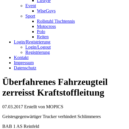
Lifstyle
Event
WiseGuys
Sport
Rollstuhl Tischtennis
Motocross
Polo
Reiten
Login/Registrierung
Login/Logout
Registrierung
Kontakt
Impressum
Datenschutz
Überfahrenes Fahrzeugteil
zerreisst Kraftstoffleitung
07.03.2017
Erstellt von
MOPICS
Geistesgegenwärtiger Trucker verhindert Schlimmeres
BAB 1 AS Reinfeld