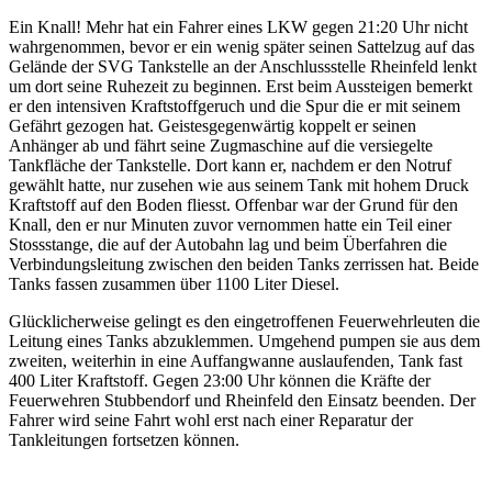
Ein Knall! Mehr hat ein Fahrer eines LKW gegen 21:20 Uhr nicht
wahrgenommen, bevor er ein wenig später seinen Sattelzug auf das
Gelände der SVG Tankstelle an der Anschlussstelle Rheinfeld lenkt
um dort seine Ruhezeit zu beginnen. Erst beim Aussteigen bemerkt
er den intensiven Kraftstoffgeruch und die Spur die er mit seinem
Gefährt gezogen hat. Geistesgegenwärtig koppelt er seinen
Anhänger ab und fährt seine Zugmaschine auf die versiegelte
Tankfläche der Tankstelle. Dort kann er, nachdem er den Notruf
gewählt hatte, nur zusehen wie aus seinem Tank mit hohem Druck
Kraftstoff auf den Boden fliesst. Offenbar war der Grund für den
Knall, den er nur Minuten zuvor vernommen hatte ein Teil einer
Stossstange, die auf der Autobahn lag und beim Überfahren die
Verbindungsleitung zwischen den beiden Tanks zerrissen hat. Beide
Tanks fassen zusammen über 1100 Liter Diesel.
Glücklicherweise gelingt es den eingetroffenen Feuerwehrleuten die
Leitung eines Tanks abzuklemmen. Umgehend pumpen sie aus dem
zweiten, weiterhin in eine Auffangwanne auslaufenden, Tank fast
400 Liter Kraftstoff. Gegen 23:00 Uhr können die Kräfte der
Feuerwehren Stubbendorf und Rheinfeld den Einsatz beenden. Der
Fahrer wird seine Fahrt wohl erst nach einer Reparatur der
Tankleitungen fortsetzen können.