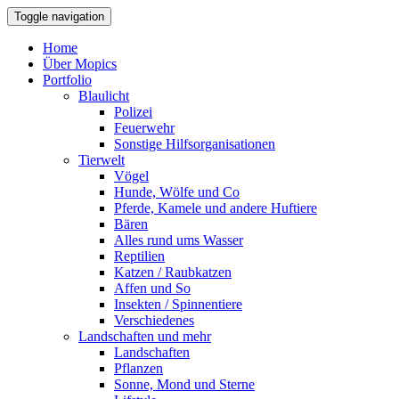
Toggle navigation
Home
Über Mopics
Portfolio
Blaulicht
Polizei
Feuerwehr
Sonstige Hilfsorganisationen
Tierwelt
Vögel
Hunde, Wölfe und Co
Pferde, Kamele und andere Huftiere
Bären
Alles rund ums Wasser
Reptilien
Katzen / Raubkatzen
Affen und So
Insekten / Spinnentiere
Verschiedenes
Landschaften und mehr
Landschaften
Pflanzen
Sonne, Mond und Sterne