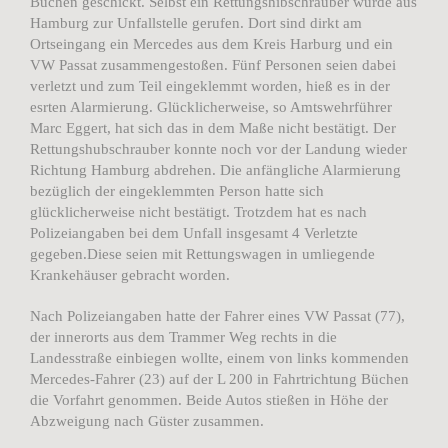
Büchen geschickt. Selbst ein Rettungshibschrauber wurde aus
Hamburg zur Unfallstelle gerufen. Dort sind dirkt am
Ortseingang ein Mercedes aus dem Kreis Harburg und ein
VW Passat zusammengestoßen. Fünf Personen seien dabei
verletzt und zum Teil eingeklemmt worden, hieß es in der
esrten Alarmierung. Glücklicherweise, so Amtswehrführer
Marc Eggert, hat sich das in dem Maße nicht bestätigt. Der
Rettungshubschrauber konnte noch vor der Landung wieder
Richtung Hamburg abdrehen. Die anfängliche Alarmierung
bezüglich der eingeklemmten Person hatte sich
glücklicherweise nicht bestätigt. Trotzdem hat es nach
Polizeiangaben bei dem Unfall insgesamt 4 Verletzte
gegeben.Diese seien mit Rettungswagen in umliegende
Krankehäuser gebracht worden.
Nach Polizeiangaben hatte der Fahrer eines VW Passat (77),
der innerorts aus dem Trammer Weg rechts in die
Landesstraße einbiegen wollte, einem von links kommenden
Mercedes-Fahrer (23) auf der L 200 in Fahrtrichtung Büchen
die Vorfahrt genommen. Beide Autos stießen in Höhe der
Abzweigung nach Güster zusammen.