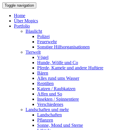
Toggle navigation
Home
Über Mopics
Portfolio
Blaulicht
Polizei
Feuerwehr
Sonstige Hilfsorganisationen
Tierwelt
Vögel
Hunde, Wölfe und Co
Pferde, Kamele und andere Huftiere
Bären
Alles rund ums Wasser
Reptilien
Katzen / Raubkatzen
Affen und So
Insekten / Spinnentiere
Verschiedenes
Landschaften und mehr
Landschaften
Pflanzen
Sonne, Mond und Sterne