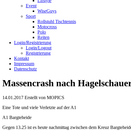
Lifstyle
Event
WiseGuys
Sport
Rollstuhl Tischtennis
Motocross
Polo
Reiten
Login/Registrierung
Login/Logout
Registrierung
Kontakt
Impressum
Datenschutz
Massencrash nach Hagelschaue
14.01.2017
Erstellt von
MOPICS
Eine Tote und viele Verletzte auf der A1
A1 Bargteheide
Gegen 13.25 ist es heute nachmittag zwischen dem Kreuz Bargteheid