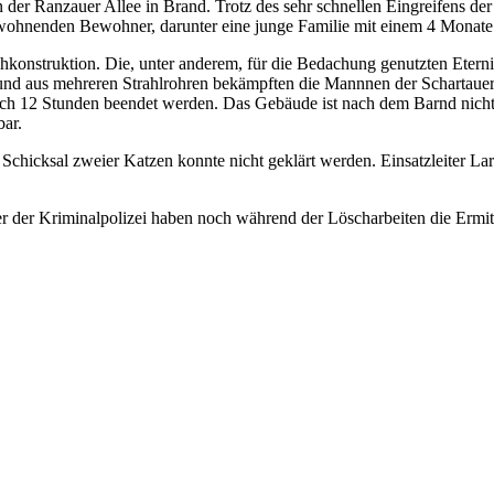
der Ranzauer Allee in Brand. Trotz des sehr schnellen Eingreifens der 
hnenden Bewohner, darunter eine junge Familie mit einem 4 Monate alt
konstruktion. Die, unter anderem, für die Bedachung genutzten Eternit
r und aus mehreren Strahlrohren bekämpften die Mannnen der Schartaue
ch 12 Stunden beendet werden. Das Gebäude ist nach dem Barnd nicht
bar.
chicksal zweier Katzen konnte nicht geklärt werden. Einsatzleiter Lars
ler der Kriminalpolizei haben noch während der Löscharbeiten die Erm