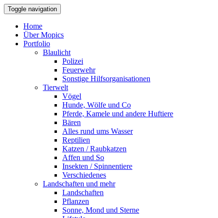
Toggle navigation
Home
Über Mopics
Portfolio
Blaulicht
Polizei
Feuerwehr
Sonstige Hilfsorganisationen
Tierwelt
Vögel
Hunde, Wölfe und Co
Pferde, Kamele und andere Huftiere
Bären
Alles rund ums Wasser
Reptilien
Katzen / Raubkatzen
Affen und So
Insekten / Spinnentiere
Verschiedenes
Landschaften und mehr
Landschaften
Pflanzen
Sonne, Mond und Sterne