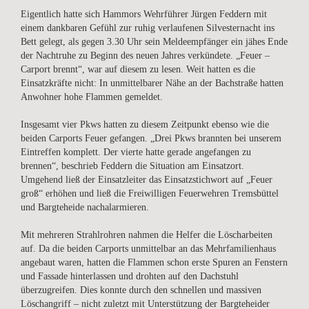
Eigentlich hatte sich Hammors Wehrführer Jürgen Feddern mit
einem dankbaren Gefühl zur ruhig verlaufenen Silvesternacht ins
Bett gelegt, als gegen 3.30 Uhr sein Meldeempfänger ein jähes Ende
der Nachtruhe zu Beginn des neuen Jahres verkündete. „Feuer –
Carport brennt“, war auf diesem zu lesen. Weit hatten es die
Einsatzkräfte nicht: In unmittelbarer Nähe an der Bachstraße hatten
Anwohner hohe Flammen gemeldet.
Insgesamt vier Pkws hatten zu diesem Zeitpunkt ebenso wie die
beiden Carports Feuer gefangen. „Drei Pkws brannten bei unserem
Eintreffen komplett. Der vierte hatte gerade angefangen zu
brennen“, beschrieb Feddern die Situation am Einsatzort.
Umgehend ließ der Einsatzleiter das Einsatzstichwort auf „Feuer
groß“ erhöhen und ließ die Freiwilligen Feuerwehren Tremsbüttel
und Bargteheide nachalarmieren.
Mit mehreren Strahlrohren nahmen die Helfer die Löscharbeiten
auf. Da die beiden Carports unmittelbar an das Mehrfamilienhaus
angebaut waren, hatten die Flammen schon erste Spuren an Fenstern
und Fassade hinterlassen und drohten auf den Dachstuhl
überzugreifen. Dies konnte durch den schnellen und massiven
Löschangriff – nicht zuletzt mit Unterstützung der Bargteheider