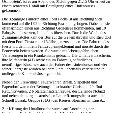
Ostholstein), ist es am Abend des 01.Juli gegen 21:15 Uhr erneut zu
einem schweren Unfall mit Beteiligung eines Linienbusses
gekommen.
Die 32-jährige Fahrerin eines Ford Focus ist aus Richtung Siek
kommend auf die L92 in Richtung Braak eingebogen. Dabei hat sie
offensichtlich einen aus Richtung Großensee kommenden, mit 10
Fahrgästen besetzten, Linienbus übersehen. Durch die Wucht des
Zusammenstoßes kam der Bus auf die Gegenfahrbahn und stieß dort
mit dem Ford Fiesta einer 18-Jährigen zusammen. Die Fahrerin des
Fiesta wurde in ihrem Fahrzeug eingeklemmt und musste durch die
Feuerwehr befreit werden. Sie wurde mit lebensgefährlichen
Verletzungen in ein Krankenhaus gebracht. Die Unfallverursacherin,
ihre Mitfahrerin (41) sowie ein im Fahrzeug befindliches
neunjähriges Kind, wie auch der Fahrer des Linienbusses und vier
seiner Fahrgäste wurden bei dem Unfall ebenfalls verletzt und in
umliegende Krankenhäuser gebracht.
Neben den Freiwilligen Feuerwehren Braak, Stapelfeld und
Papendorf waren der Rettungshubschrauber Christoph 29, fünf
Rettungswagen, 2 Notarzteinsatzfahrzeuge, der Leitende Notarzt
und neben dem organisatorischen Leiter Rettungsdienst auch die
Schnell-Einsatz-Gruppe (SEG) des Kreises Stormarn im Einsatz.
Zur Klärung der Unfallursache wurde auf Anordnung der