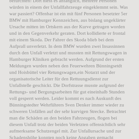
befürchten! Dort hiess es anfänglich, mehrere Personen
würden in einem der Unfallfahrzeuge eingeklemmt sein. Was
war passiert? Offenbar ist ein mit fünf Personen besetzter 5er
BMW mit Hamburger Kennzeichen, aus bislang ungeklärter
Ursache mitten im Ortskern aus der Kurve getragen worden
und in den Gegenverkehr geraten. Dort kollidierte er frontal
mit einem Skoda. Der Fahrer des Skoda blieb bei dem
Aufprall unverletzt. In dem BMW wurden zwei Insassinnen
durch den Unfall verletzt und mussten mit Rettungswagen in
Hamburger Kliniken gebracht werden. Aufgrund der ersten
Meldungen wurden neben den Feuerwehren Bünningsetdt
und Hoisbüttel vier Retungswagen,ein Notarzt und der
organisatorische Leiter für den Rettuungsdienst zur
Unfallstelle geschickt. Die Dorfstrasse musste aufgrund der
Rettungs- und Bergungsarbeiten für gut eineinhalb Stunden
voll gesperrt werden. Leider kommt es nach Auskunft des
Bünningstedter Wehrführers Sven Denker immer wieder zu
schweren Unfällen auf der sehr kurvigen Strecke. Betrachtet
man die Schäden an den beiden Fahrzeugen, flogen bei
diesem Unfall trotz der beiden Verletzten offensichtlich sehr
aufmerksame Schutzengel mit. Zur Unfallursache und zur
Schadenshöhe konnten noch keine Angaben gemacht