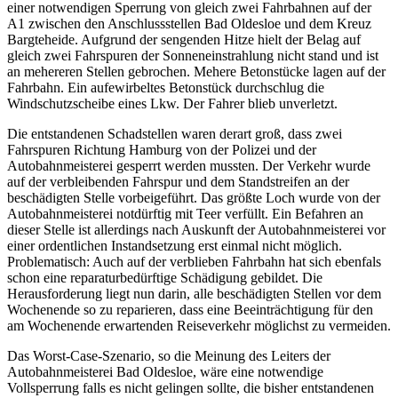
einer notwendigen Sperrung von gleich zwei Fahrbahnen auf der
A1 zwischen den Anschlussstellen Bad Oldesloe und dem Kreuz
Bargteheide. Aufgrund der sengenden Hitze hielt der Belag auf
gleich zwei Fahrspuren der Sonneneinstrahlung nicht stand und ist
an mehereren Stellen gebrochen. Mehere Betonstücke lagen auf der
Fahrbahn. Ein aufewirbeltes Betonstück durchschlug die
Windschutzscheibe eines Lkw. Der Fahrer blieb unverletzt.
Die entstandenen Schadstellen waren derart groß, dass zwei
Fahrspuren Richtung Hamburg von der Polizei und der
Autobahnmeisterei gesperrt werden mussten. Der Verkehr wurde
auf der verbleibenden Fahrspur und dem Standstreifen an der
beschädigten Stelle vorbeigeführt. Das größte Loch wurde von der
Autobahnmeisterei notdürftig mit Teer verfüllt. Ein Befahren an
dieser Stelle ist allerdings nach Auskunft der Autobahnmeisterei vor
einer ordentlichen Instandsetzung erst einmal nicht möglich.
Problematisch: Auch auf der verblieben Fahrbahn hat sich ebenfals
schon eine reparaturbedürftige Schädigung gebildet. Die
Herausforderung liegt nun darin, alle beschädigten Stellen vor dem
Wochenende so zu reparieren, dass eine Beeinträchtigung für den
am Wochenende erwartenden Reiseverkehr möglichst zu vermeiden.
Das Worst-Case-Szenario, so die Meinung des Leiters der
Autobahnmeisterei Bad Oldesloe, wäre eine notwendige
Vollsperrung falls es nicht gelingen sollte, die bisher entstandenen