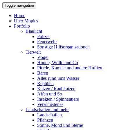
Toggle navigation
Home
Über Mopics
Portfolio
Blaulicht
Polizei
Feuerwehr
Sonstige Hilfsorganisationen
Tierwelt
Vögel
Hunde, Wölfe und Co
Pferde, Kamele und andere Huftiere
Bären
Alles rund ums Wasser
Reptilien
Katzen / Raubkatzen
Affen und So
Insekten / Spinnentiere
Verschiedenes
Landschaften und mehr
Landschaften
Pflanzen
Sonne, Mond und Sterne