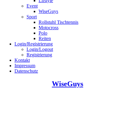
Lifstyle
Event
WiseGuys
Sport
Rollstuhl Tischtennis
Motocross
Polo
Reiten
Login/Registrierung
Login/Logout
Registrierung
Kontakt
Impressum
Datenschutz
WiseGuys